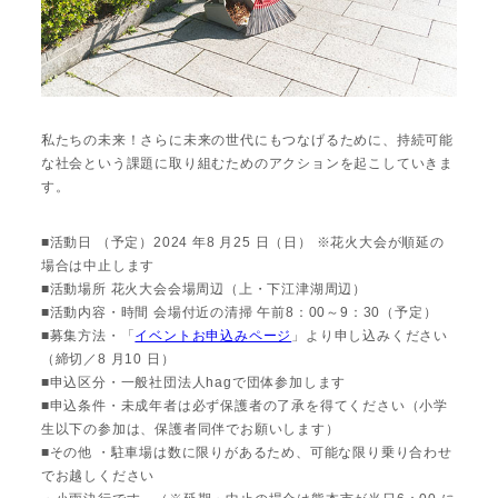
私たちの未来！さらに未来の世代にもつなげるために、持続可能
な社会という課題に取り組むためのアクションを起こしていきま
す。
■活動日 （予定）2024 年8 月25 日（日） ※花火大会が順延の
場合は中止します
■活動場所 花火大会会場周辺（上・下江津湖周辺）
■活動内容・時間 会場付近の清掃 午前8：00～9：30（予定）
■募集方法・「
イベントお申込みページ
」より申し込みください
（締切／8 月10 日）
■申込区分・一般社団法人hagで団体参加します
■申込条件・未成年者は必ず保護者の了承を得てください（小学
生以下の参加は、保護者同伴でお願いします）
■その他 ・駐車場は数に限りがあるため、可能な限り乗り合わせ
でお越しください